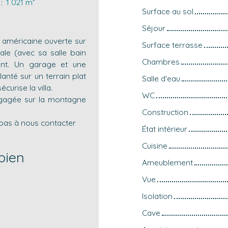
:
1 021
m²
Surface au sol
Séjour
e américaine ouverte sur
Surface terrasse
ale (avec sa salle bain
Chambres
ant. Un garage et une
nté sur un terrain plat
Salle d'eau
curise la villa.
WC
 dégagée sur la montagne
Construction
z pas à nous contacter
État intérieur
Cuisine
bien
Ameublement
Vue
Isolation
Cave