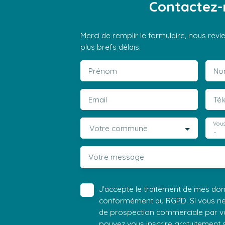
Contactez-
Merci de remplir le formulaire, nous rev
plus brefs délais.
Prénom
No
Email
Té
Vous
Votre commune
-
Votre message
J'accepte le traitement de mes do
conformément au RGPD. Si vous ne s
de prospection commerciale par vo
pouvez vous inscrire gratuitement su