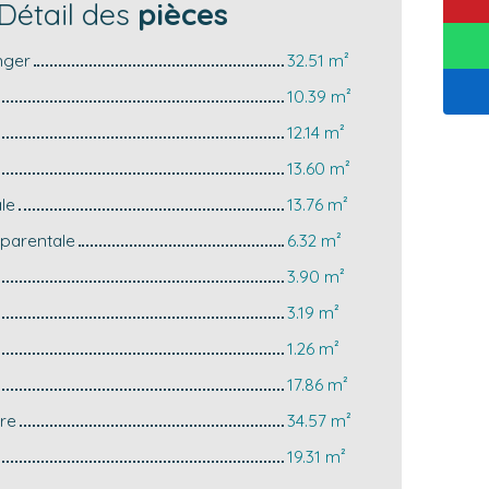
Détail des
pièces
nger
32.51 m²
10.39 m²
12.14 m²
13.60 m²
le
13.76 m²
 parentale
6.32 m²
3.90 m²
3.19 m²
1.26 m²
17.86 m²
ure
34.57 m²
19.31 m²