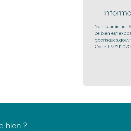
Inform
Non soumis au DPE
ce bien est expos
georisques.gouv.f
Carte T 9721202
e bien ?