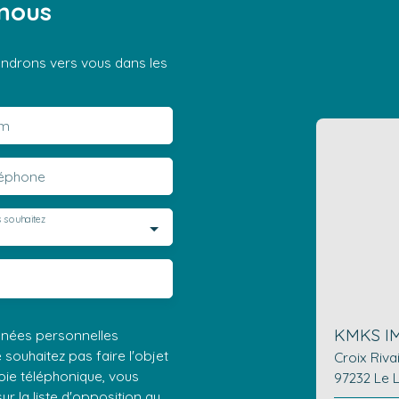
nous
iendrons vers vous dans les
m
léphone
 souhaitez
KMKS I
nnées personnelles
ouhaitez pas faire l'objet
Croix Riva
ie téléphonique, vous
97232 Le 
r la liste d'opposition au