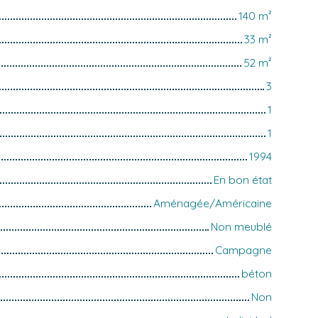
140
m²
33
m²
52
m²
3
1
1
1994
En bon état
Aménagée/Américaine
Non meublé
Campagne
béton
Non