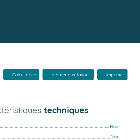
Calculatrice
Ajouter aux favoris
Imprimer
téristiques
techniques
Bois
Non