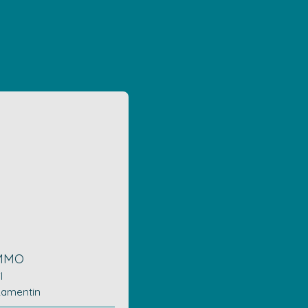
MMO
il
Lamentin