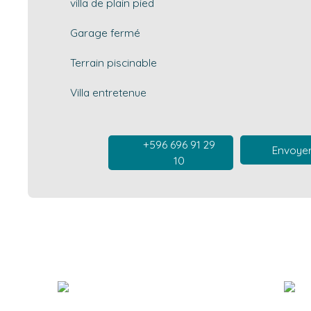
villa de plain pied
Garage fermé
Terrain piscinable
Villa entretenue
+596 696 91 29
Envoyer
10