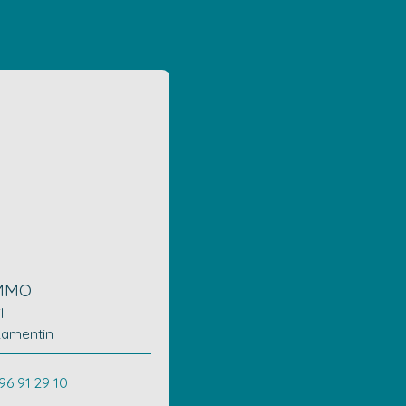
MMO
il
Lamentin
96 91 29 10