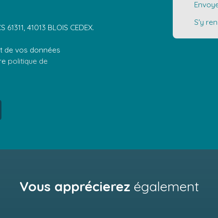
Envoye
S'y re
CS 61311, 41013 BLOIS CEDEX.
ent de vos données
tre
politique de
Vous apprécierez
également