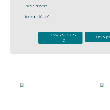
jardin arboré
terrain clôturé
+596 696 91 29
Envoyer
10