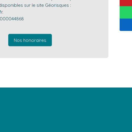
isponibles sur le site Géorisques :
r.
0000044868
Nos honoraires