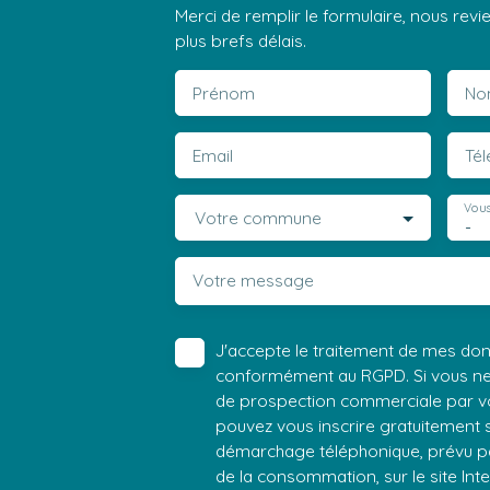
Merci de remplir le formulaire, nous rev
plus brefs délais.
Prénom
No
Email
Té
Vous
Votre commune
-
Votre message
J'accepte le traitement de mes do
conformément au RGPD. Si vous ne s
de prospection commerciale par vo
pouvez vous inscrire gratuitement su
démarchage téléphonique, prévu par
de la consommation, sur le site Int