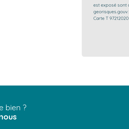
est exposé sont d
georisques.gouv.f
Carte T 9721202
e bien ?
nous