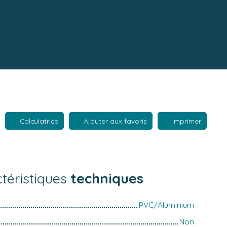
Calculatrice
Ajouter aux favoris
Imprimer
téristiques
techniques
PVC/Aluminium
Non