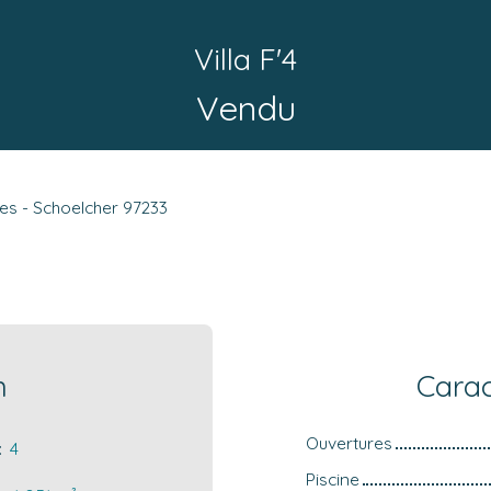
Villa F'4
Vendu
es - Schoelcher 97233
n
Carac
Ouvertures
:
4
Piscine