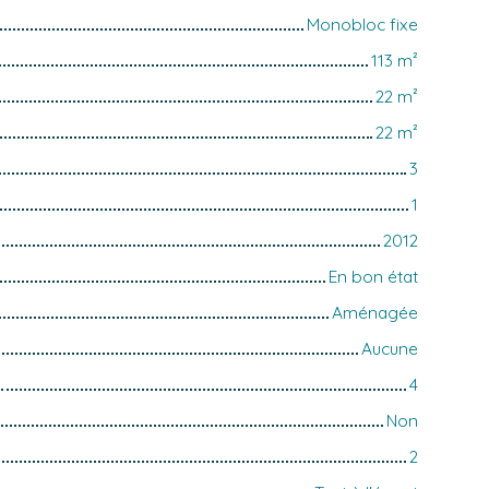
Monobloc fixe
113
m²
22
m²
22
m²
3
1
2012
En bon état
Aménagée
Aucune
4
Non
2