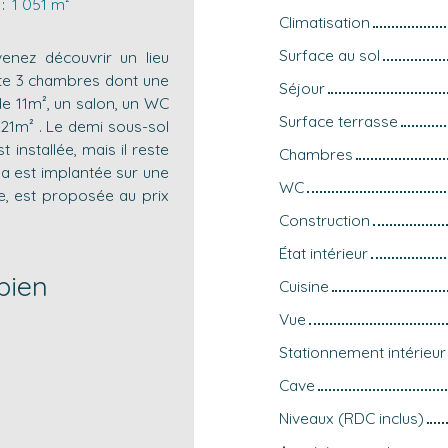
:
1 051
m²
Climatisation
Surface au sol
enez découvrir un lieu
mpte 3 chambres dont une
Séjour
de 11m², un salon, un WC
Surface terrasse
 21m² . Le demi sous-sol
 installée, mais il reste
Chambres
la est implantée sur une
WC
e, est proposée au prix
Construction
État intérieur
bien
Cuisine
Vue
Stationnement intérieur
Cave
Niveaux (RDC inclus)