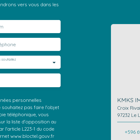
iendrons vers vous dans les
m
léphone
 souhaitez
KMKS I
nnées personnelles
ouhaitez pas faire l'objet
Croix Riva
ie téléphonique, vous
97232 Le 
r la liste d'opposition au
 l'article L223-1 du code
+596 6
ernet www.bloctel.gouv.fr