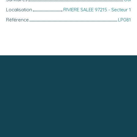
Localisation
RIVIERE SALEE 97215 - Secteur 1
Référence
LP081
+
−